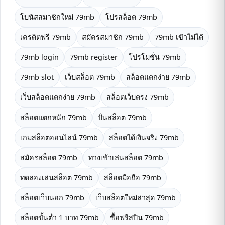
โบนัสสมาชิกใหม่ 79mb
โปรสล็อต 79mb
เครดิตฟรี 79mb
สมัครสมาชิก 79mb
79mb เข้าไม่ได้
79mb login
79mb register
โปรโมชั่น 79mb
79mb slot
เว็บสล็อต 79mb
สล็อตแตกง่าย 79mb
เว็บสล็อตแตกง่าย 79mb
สล็อตเว็บตรง 79mb
สล็อตแตกหนัก 79mb
ปั่นสล็อต 79mb
เกมสล็อตออนไลน์ 79mb
สล็อตได้เงินจริง 79mb
สมัครสล็อต 79mb
ทางเข้าเล่นสล็อต 79mb
ทดลองเล่นสล็อต 79mb
สล็อตมือถือ 79mb
สล็อตเว็บนอก 79mb
เว็บสล็อตใหม่ล่าสุด 79mb
สล็อตขั้นต่ำ 1 บาท 79mb
ซื้อฟรีสปิน 79mb