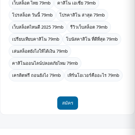
เว็บสล็อต ไทย 79mb
คาสิโน เอเชีย 79mb
โปรสล็อต วันนี้ 79mb
โปรคาสิโน ล่าสุด 79mb
เว็บสล็อตไหนดี 2025 79mb
รีวิวเว็บสล็อต 79mb
เปรียบเทียบคาสิโน 79mb
โบนัสคาสิโน ที่ดีที่สุด 79mb
เล่นสล็อตยังไงให้ได้เงิน 79mb
คาสิโนออนไลน์ปลอดภัยไหม 79mb
เครดิตฟรี ถอนยังไง 79mb
เทิร์นโอเวอร์คืออะไร 79mb
สมัคร