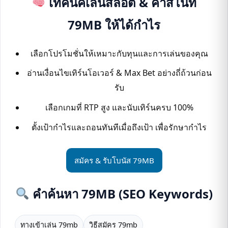
เทคนิคเล่นสล็อต & คาสิโนที่
79MB ให้ได้กำไร
เลือกโปรโมชั่นให้เหมาะกับทุนและการเล่นของคุณ
อ่านเงื่อนไขเทิร์นโอเวอร์ & Max Bet อย่างถี่ถ้วนก่อน
รับ
เลือกเกมที่ RTP สูง และนับเทิร์นครบ 100%
ตั้งเป้ากำไรและถอนทันทีเมื่อถึงเป้า เพื่อรักษากำไร
สมัคร & รับโบนัส 79MB
คำค้นหา 79MB (SEO Keywords)
ทางเข้าเล่น 79mb
วิธีสมัคร 79mb