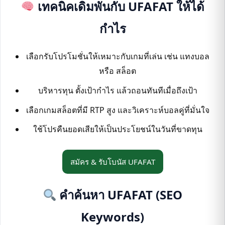
เทคนิคเดิมพันกับ UFAFAT ให้ได้
กำไร
เลือกรับโปรโมชั่นให้เหมาะกับเกมที่เล่น เช่น แทงบอล
หรือ สล็อต
บริหารทุน ตั้งเป้ากำไร แล้วถอนทันทีเมื่อถึงเป้า
เลือกเกมสล็อตที่มี RTP สูง และวิเคราะห์บอลคู่ที่มั่นใจ
ใช้โปรคืนยอดเสียให้เป็นประโยชน์ในวันที่ขาดทุน
สมัคร & รับโบนัส UFAFAT
คำค้นหา UFAFAT (SEO
Keywords)