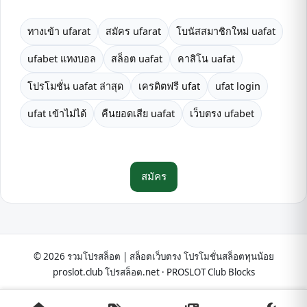
ทางเข้า ufarat
สมัคร ufarat
โบนัสสมาชิกใหม่ uafat
ufabet แทงบอล
สล็อต uafat
คาสิโน uafat
โปรโมชั่น uafat ล่าสุด
เครดิตฟรี ufat
ufat login
ufat เข้าไม่ได้
คืนยอดเสีย uafat
เว็บตรง ufabet
สมัคร
© 2026 รวมโปรสล็อต | สล็อตเว็บตรง โปรโมชั่นสล็อตทุนน้อย
proslot.club โปรสล็อต.net · PROSLOT Club Blocks