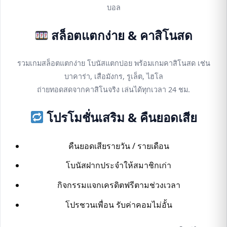
บอล
สล็อตแตกง่าย & คาสิโนสด
รวมเกมสล็อตแตกง่าย โบนัสแตกบ่อย พร้อมเกมคาสิโนสด เช่น
บาคาร่า, เสือมังกร, รูเล็ต, ไฮโล
ถ่ายทอดสดจากคาสิโนจริง เล่นได้ทุกเวลา 24 ชม.
โปรโมชั่นเสริม & คืนยอดเสีย
คืนยอดเสียรายวัน / รายเดือน
โบนัสฝากประจำให้สมาชิกเก่า
กิจกรรมแจกเครดิตฟรีตามช่วงเวลา
โปรชวนเพื่อน รับค่าคอมไม่อั้น