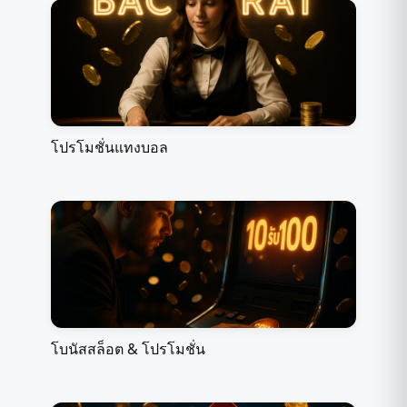
โปรโมชั่นแทงบอล
โบนัสสล็อต & โปรโมชั่น