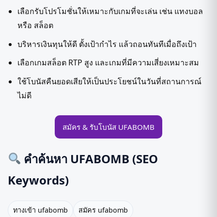
เลือกรับโปรโมชั่นให้เหมาะกับเกมที่จะเล่น เช่น แทงบอล
หรือ สล็อต
บริหารเงินทุนให้ดี ตั้งเป้ากำไร แล้วถอนทันทีเมื่อถึงเป้า
เลือกเกมสล็อต RTP สูง และเกมที่มีความเสี่ยงเหมาะสม
ใช้โบนัสคืนยอดเสียให้เป็นประโยชน์ในวันที่สถานการณ์
ไม่ดี
สมัคร & รับโบนัส UFABOMB
คำค้นหา UFABOMB (SEO
Keywords)
ทางเข้า ufabomb
สมัคร ufabomb