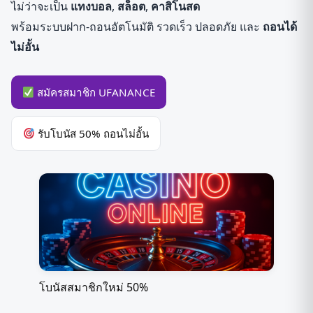
ไม่ว่าจะเป็น
แทงบอล
,
สล็อต
,
คาสิโนสด
พร้อมระบบฝาก-ถอนอัตโนมัติ รวดเร็ว ปลอดภัย และ
ถอนได้
ไม่อั้น
สมัครสมาชิก UFANANCE
รับโบนัส 50% ถอนไม่อั้น
โบนัสสมาชิกใหม่ 50%