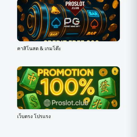
คาสิโนสด & เกมโต๊ะ
เว็บตรง โปรแรง