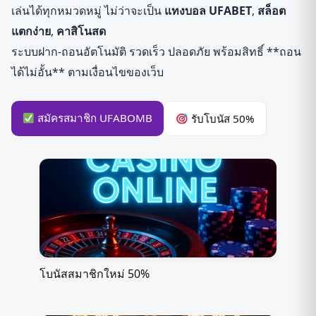
เล่นได้ทุกหมวดหมู่ ไม่ว่าจะเป็น
แทงบอล UFABET
,
สล็อต
แตกง่าย
,
คาสิโนสด
ระบบฝาก-ถอนอัตโนมัติ รวดเร็ว ปลอดภัย พร้อมสิทธิ์ **ถอน
ได้ไม่อั้น** ตามเงื่อนไขของเว็บ
สมัครสมาชิก UFABOMB
รับโบนัส 50%
โบนัสสมาชิกใหม่ 50%