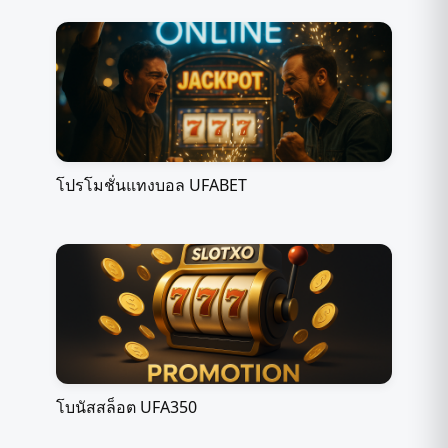
โปรโมชั่นแทงบอล UFABET
โบนัสสล็อต UFA350