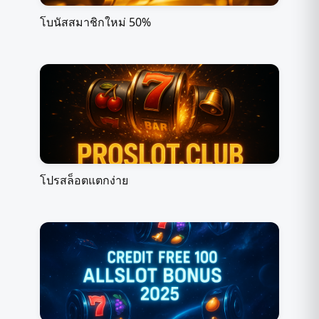
โบนัสสมาชิกใหม่ 50%
โปรสล็อตแตกง่าย