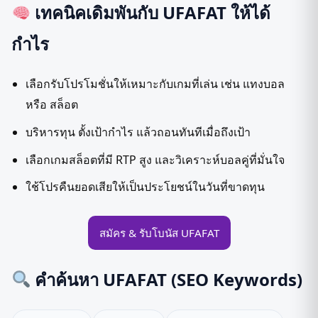
เทคนิคเดิมพันกับ UFAFAT ให้ได้
กำไร
เลือกรับโปรโมชั่นให้เหมาะกับเกมที่เล่น เช่น แทงบอล
หรือ สล็อต
บริหารทุน ตั้งเป้ากำไร แล้วถอนทันทีเมื่อถึงเป้า
เลือกเกมสล็อตที่มี RTP สูง และวิเคราะห์บอลคู่ที่มั่นใจ
ใช้โปรคืนยอดเสียให้เป็นประโยชน์ในวันที่ขาดทุน
สมัคร & รับโบนัส UFAFAT
คำค้นหา UFAFAT (SEO Keywords)